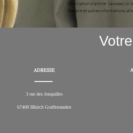
Description d'article. Saisissez ici le
matière et autres informations util
Votre
ADRESSE
3 rue des Jonquilles
67400 Illkirch Graffenstaden