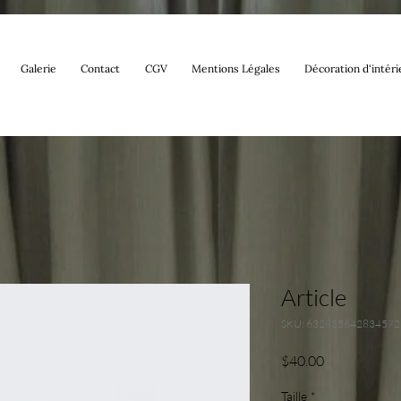
Galerie
Contact
CGV
Mentions Légales
Décoration d'intéri
Article
SKU: 632835642834572
Price
$40.00
Taille
*