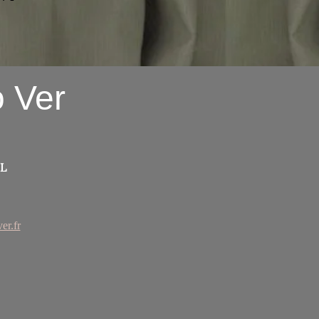
nts et leur permettre ainsi d'acheter
es informations claires sur vos modes
 sécurité.
ssurer vos clients et gagner leur
o Ver
L
r.fr