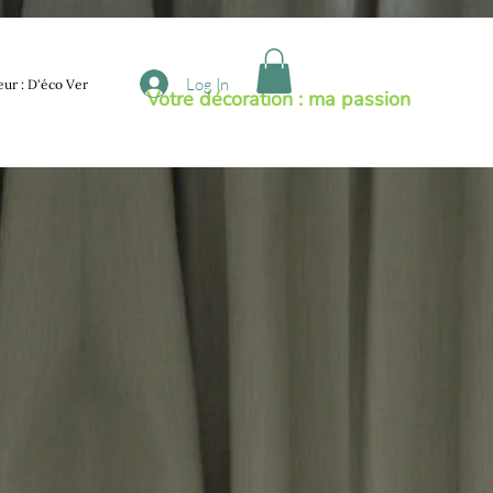
Log In
eur : D'éco Ver
Votre décoration : ma passion