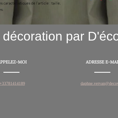
confiance avec vos clie
s caractéristiques de l'article : taille, 
vos prix. Fournissez d
sur votre site en toute
es.
de livraison afin de ra
confiance.
 décoration par D'éc
APPELEZ-MOI
ADRESSE E-MAI
+33781414189
daphne.vervan@decove